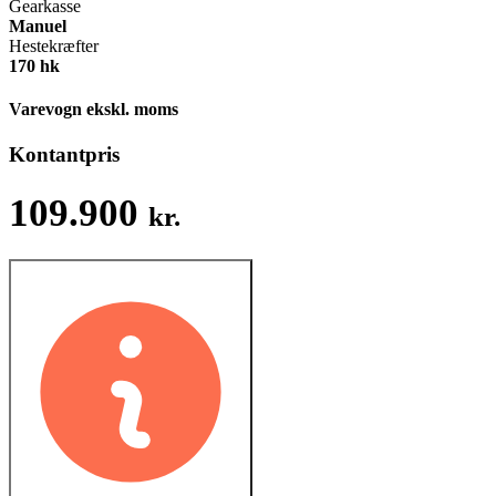
Gearkasse
Manuel
Hestekræfter
170 hk
Varevogn ekskl. moms
Kontantpris
109.900
kr.
Finansieringsforslag
1.679
kr.
/md.