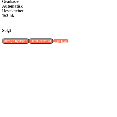
Gearkasse
Automatisk
Hestekræfter
163 hk
Solgt
Beregn byttepris
Bestil prøvetur
Ring til os